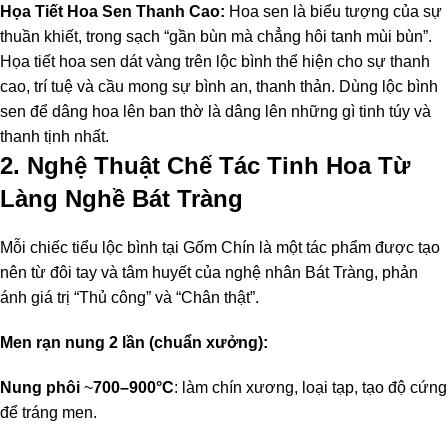
Họa Tiết Hoa Sen Thanh Cao:
Hoa sen là biểu tượng của sự
thuần khiết, trong sạch “gần bùn mà chẳng hôi tanh mùi bùn”.
Họa tiết hoa sen dát vàng trên lộc bình thể hiện cho sự thanh
cao, trí tuệ và cầu mong sự bình an, thanh thản. Dùng lộc bình
sen để dâng hoa lên ban thờ là dâng lên những gì tinh túy và
thanh tịnh nhất.
2. Nghệ Thuật Chế Tác Tinh Hoa Từ
Làng Nghề Bát Tràng
Mỗi chiếc tiểu lộc bình tại Gốm Chín là một tác phẩm được tạo
nên từ đôi tay và tâm huyết của nghệ nhân Bát Tràng, phản
ánh giá trị “Thủ công” và “Chân thật”.
Men rạn nung 2 lần (chuẩn xưởng):
Nung phôi
~
700–900°C
: làm chín xương, loại tạp, tạo độ cứng
để tráng men.