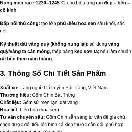
Nung men rạn
~
1230–1245°C
: cho hiệu ứng rạn
đẹp – bền –
cổ kính
.
Đắp nổi thủ công:
tạo lớp
phù điêu hoa sen
sâu khối, sắc
nét.
Kỹ thuật dát vàng quỳ (không nung lại):
sử dụng
vàng
quỳ/vàng ta cán mỏng
, thếp bằng
keo sơn ta
; nếu làm chuẩn
rất bền theo năm tháng
.
3. Thông Số Chi Tiết Sản Phẩm
Xuất xứ:
Làng nghề Cổ truyền Bát Tràng, Việt Nam
Thương hiệu:
Gốm Chín Bát Tràng
Chất liệu:
Gốm sứ men rạn, dát vàng
Họa tiết:
Liên hoa (hoa sen)
Tư vấn chuyên sâu:
Gốm Chín sẵn sàng tư vấn để gia chủ
chọn được đôi tiểu lộc bình có kích thước cân đối, phù hợp
nhất với không gian của mình.