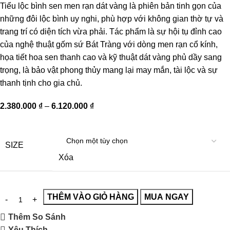
Tiểu lộc bình sen men rạn dát vàng là phiên bản tinh gọn của
những đôi lộc bình uy nghi, phù hợp với không gian thờ tự và
trang trí có diện tích vừa phải. Tác phẩm là sự hội tụ đỉnh cao
của nghệ thuật gốm sứ Bát Tràng với dòng men rạn cổ kính,
họa tiết hoa sen thanh cao và kỹ thuật dát vàng phủ dầy sang
trọng, là bảo vật phong thủy mang lại may mắn, tài lộc và sự
thanh tịnh cho gia chủ.
2.380.000
₫
–
6.120.000
₫
SIZE
Xóa
THÊM VÀO GIỎ HÀNG
MUA NGAY
Thêm So Sánh
Yêu Thích