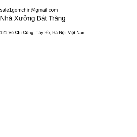
sale1gomchin@gmail.com
Nhà Xưởng Bát Tràng
121 Võ Chí Công, Tây Hồ, Hà Nội, Việt Nam
Gốm Chín Bát Tràng
Gốm Chín Bát Tràng là thương hiệu gốm thủ công cao cấp, gìn
giữ tinh hoa làng nghề Bát Tràng, kết hợp cùng nghệ thuật
phong thủy Việt. Mỗi sản phẩm đều là kết tinh của sự tận tâm,
tay nghề nghệ nhân và những giá trị văn hóa được lưu giữ qua
hàng trăm năm, mang đến sự an yên và thịnh vượng cho mọi
gia đình Việt.
Về chúng tôi
Gốm Chín Bát Tràng
Liên hệ
Tin tức và Kiến thức